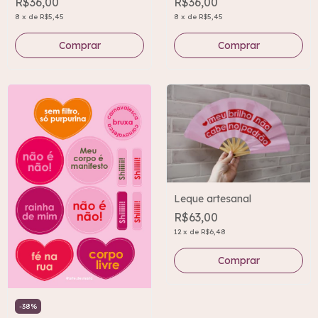
R$36,00
R$36,00
8
x
de
R$5,45
8
x
de
R$5,45
Comprar
Comprar
Leque artesanal
R$63,00
12
x
de
R$6,48
-
38
%