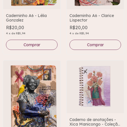
Caderninho A6 - Lélia
Caderninho A6 - Clarice
Gonzalez
Lispector
R$20,00
R$20,00
4
x
de
R$5,94
4
x
de
R$5,94
Caderno de anotações -
Xica Manicongo - Coleção