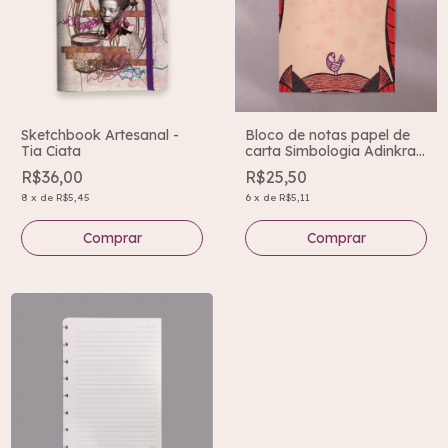
Sketchbook Artesanal -
Bloco de notas papel de
Tia Ciata
carta Simbologia Adinkra -
Sankofa
R$36,00
R$25,50
8
x
de
R$5,45
6
x
de
R$5,11