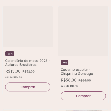
-
53
%
Calendário de mesa 2026 -
-
9
%
Autoras Brasileiras
Caderno escolar -
R$15,00
R$32,00
Chiquinha Gonzaga
3
x
de
R$5,86
R$58,00
R$64,00
12
x
de
R$5,97