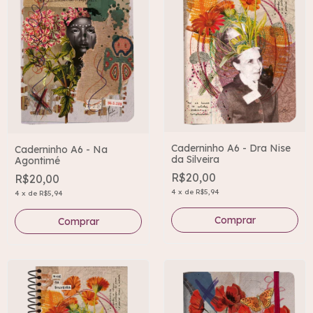
Caderninho A6 - Dra Nise
Caderninho A6 - Na
da Silveira
Agontimé
R$20,00
R$20,00
4
x
de
R$5,94
4
x
de
R$5,94