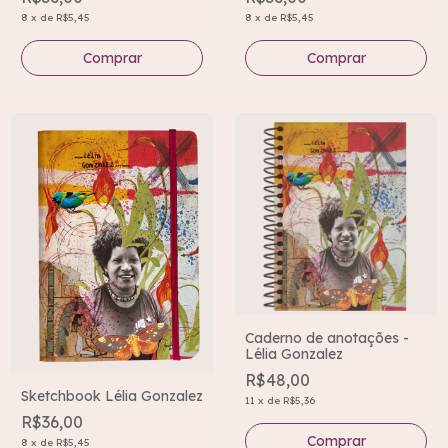
8
x
de
R$5,45
8
x
de
R$5,45
Caderno de anotações -
Lélia Gonzalez
R$48,00
Sketchbook Lélia Gonzalez
11
x
de
R$5,36
R$36,00
8
x
de
R$5,45