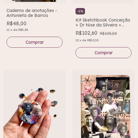
Caderno de anotações -
-
5
%
Antonieta de Barros
Kit Sketchbook Conceição
R$48,00
+ Dr Nise da Silveira +
Lélia Gonzalez
11
x
de
R$5,36
R$102,60
R$108,00
12
x
de
R$10,55