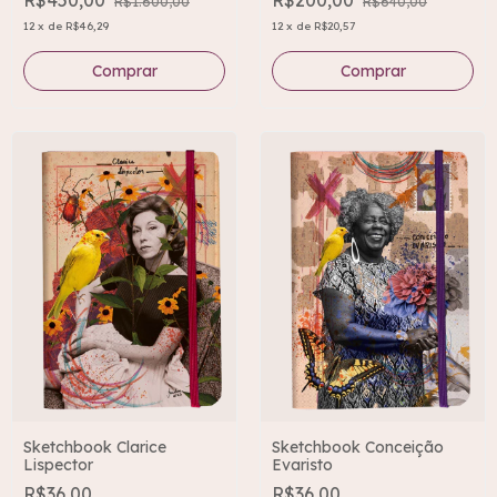
R$450,00
R$200,00
R$1.600,00
R$640,00
12
x
de
R$46,29
12
x
de
R$20,57
Sketchbook Clarice
Sketchbook Conceição
Lispector
Evaristo
R$36,00
R$36,00