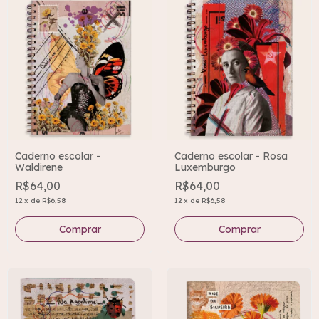
Caderno escolar -
Caderno escolar - Rosa
Waldirene
Luxemburgo
R$64,00
R$64,00
12
x
de
R$6,58
12
x
de
R$6,58