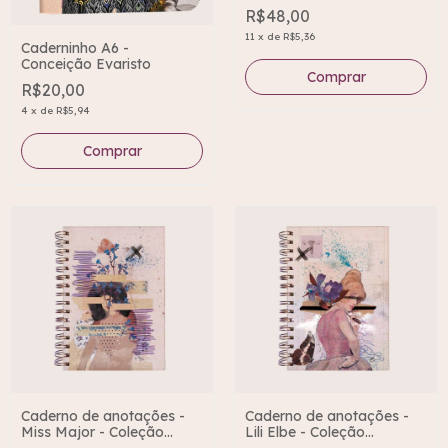
Transcender
R$48,00
11
x
de
R$5,36
Caderninho A6 -
Conceição Evaristo
R$20,00
4
x
de
R$5,94
Caderno de anotações -
Caderno de anotações -
Miss Major - Coleção
Lili Elbe - Coleção
Transcender
Transcender