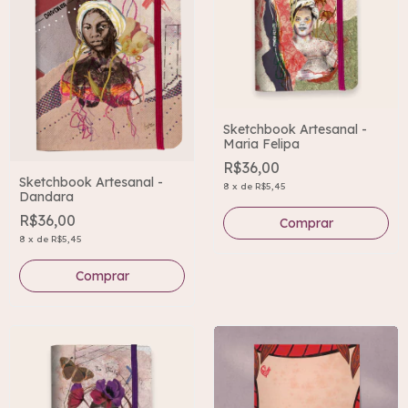
Sketchbook Artesanal -
Maria Felipa
R$36,00
Sketchbook Artesanal -
8
x
de
R$5,45
Dandara
R$36,00
8
x
de
R$5,45