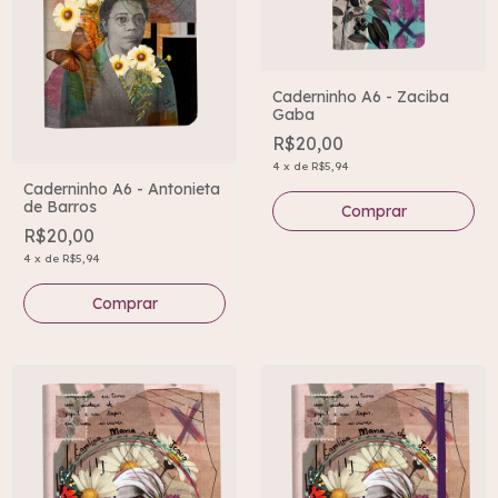
Caderninho A6 - Zaciba
Gaba
R$20,00
4
x
de
R$5,94
Caderninho A6 - Antonieta
de Barros
R$20,00
4
x
de
R$5,94