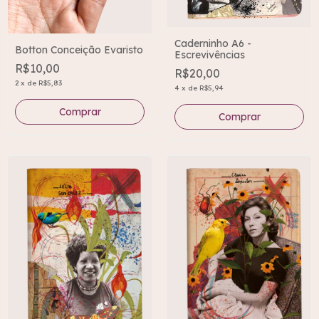
Caderninho A6 -
Botton Conceição Evaristo
Escrevivências
R$10,00
R$20,00
2
x
de
R$5,83
4
x
de
R$5,94