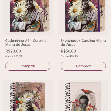
Caderninho A6 - Carolina
Sketchbook Carolina Maria
Maria de Jesus
de Jesus
R$20,00
R$36,00
4
x
de
R$5,94
8
x
de
R$5,45