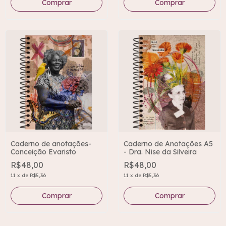
Caderno de anotações-
Caderno de Anotações A5
Conceição Evaristo
- Dra. Nise da Silveira
R$48,00
R$48,00
11
x
de
R$5,36
11
x
de
R$5,36