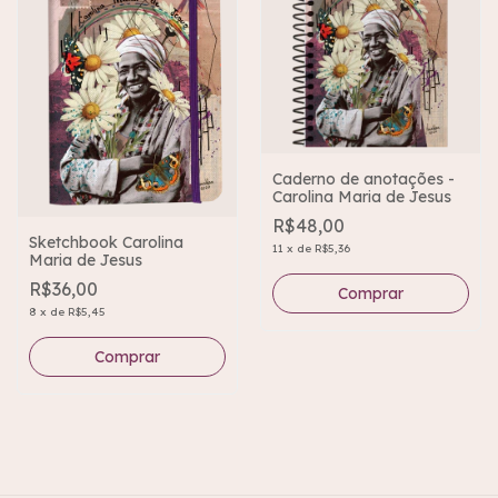
Caderno de anotações -
Carolina Maria de Jesus
R$48,00
Sketchbook Carolina
11
x
de
R$5,36
Maria de Jesus
R$36,00
8
x
de
R$5,45