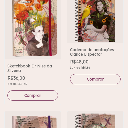
Caderno de anotações-
Clarice Lispector
R$48,00
Sketchbook Dr Nise da
11
x
de
R$5,36
Silveira
R$36,00
8
x
de
R$5,45
Comprar