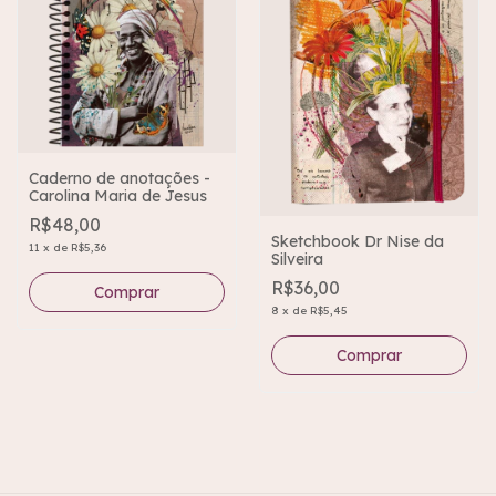
Caderno de anotações -
Carolina Maria de Jesus
R$48,00
Sketchbook Dr Nise da
11
x
de
R$5,36
Silveira
R$36,00
8
x
de
R$5,45
Comprar