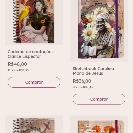
Caderno de anotações-
Clarice Lispector
R$48,00
Sketchbook Carolina
11
x
de
R$5,36
Maria de Jesus
R$36,00
8
x
de
R$5,45