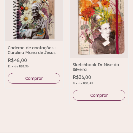
Caderno de anotações -
Carolina Maria de Jesus
R$48,00
Sketchbook Dr Nise da
11
x
de
R$5,36
Silveira
R$36,00
8
x
de
R$5,45
Comprar