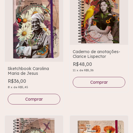
Caderno de anotações-
Clarice Lispector
R$48,00
Sketchbook Carolina
11
x
de
R$5,36
Maria de Jesus
R$36,00
8
x
de
R$5,45