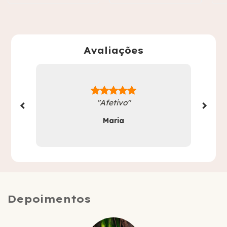
Avaliações
"O cad
"Afetivo"
e cos
Maria
Depoimentos