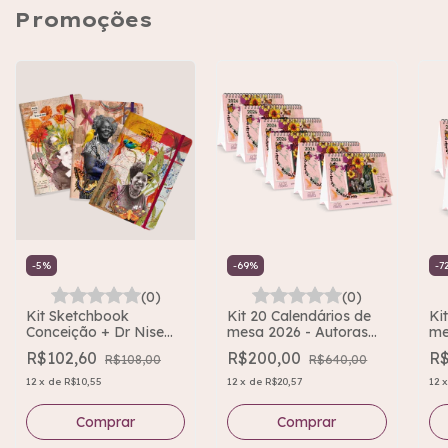
Promoções
-
5
%
-
69
%
-
7
(0)
(0)
Kit Sketchbook
Kit 20 Calendários de
Ki
Conceição + Dr Nise
mesa 2026 - Autoras
me
da Silveira + Lélia
Brasileiras
Bra
R$102,60
R$200,00
R
R$108,00
R$640,00
Gonzalez
12
x
de
R$10,55
12
x
de
R$20,57
12