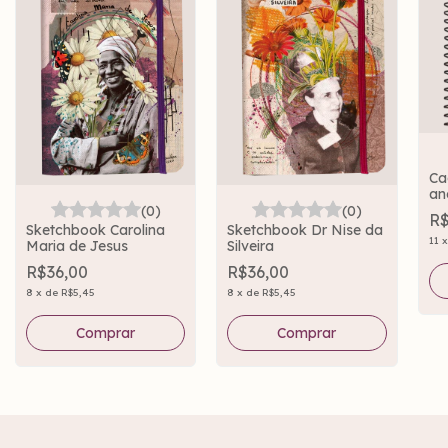
Ca
an
Li
(0)
(0)
R$
Sketchbook Carolina
Sketchbook Dr Nise da
11
Maria de Jesus
Silveira
R$36,00
R$36,00
8
x
de
R$5,45
8
x
de
R$5,45
Comprar